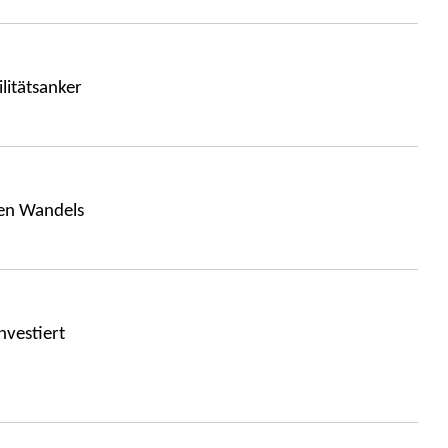
litätsanker
hen Wandels
nvestiert