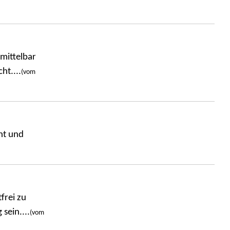
nmittelbar
ht....
(vom
nt und
frei zu
sein....
(vom