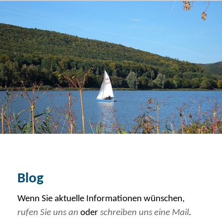
Blog von Finanzcoach Helmut Böse
Menü
Über uns
Blog
Kontakt
Vermögensverwaltung
Baufinanzierung
Ruhestandsplanung
Blog
Wenn Sie aktuelle Informationen wünschen,
rufen Sie uns an
oder
schreiben uns eine Mail
.