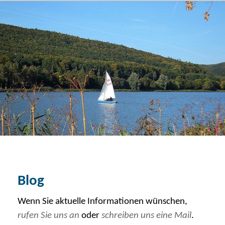
Blog von Finanzcoach Helmut Böse
Menü
Über uns
Blog
Kontakt
Vermögensverwaltung
Baufinanzierung
Ruhestandsplanung
Blog
Wenn Sie aktuelle Informationen wünschen,
rufen Sie uns an
oder
schreiben uns eine Mail
.