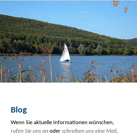
Blog von Finanzcoach Helmut Böse
Menü
Über uns
Blog
Kontakt
Vermögensverwaltung
Baufinanzierung
Ruhestandsplanung
Blog
Wenn Sie aktuelle Informationen wünschen,
rufen Sie uns an
oder
schreiben uns eine Mail
.