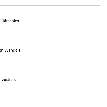
litätsanker
hen Wandels
nvestiert