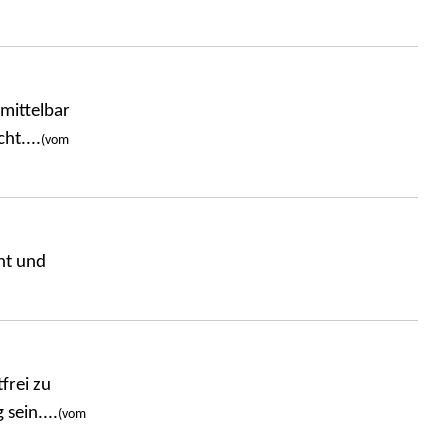
nmittelbar
ht....
(vom
nt und
frei zu
sein....
(vom