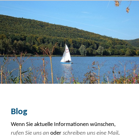
Blog von Finanzcoach Helmut Böse
Menü
Über uns
Blog
Kontakt
Vermögensverwaltung
Baufinanzierung
Ruhestandsplanung
Blog
Wenn Sie aktuelle Informationen wünschen,
rufen Sie uns an
oder
schreiben uns eine Mail
.